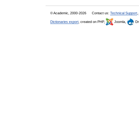
© Academic, 2000-2026
Contact us:
Technical Support
,
Dictionaries export
, created on PHP,
Joomla,
Dr