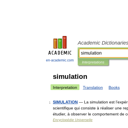
Academic Dictionarie
en-academic.com
Interpretations
simulation
Interpretation
Translation
Books
SIMULATION
— La simulation est l’expé
1
scientifique qui consiste à réaliser une r
étudier, à observer le comportement de 
Encyclopédie Universelle