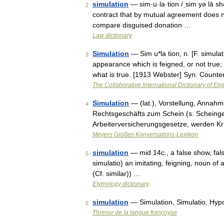
simulation
— sim·u·la·tion /ˌsim yə lā shə
2
contract that by mutual agreement does not
compare disguised donation …
Law dictionary
Simulation
— Sim u*la tion, n. [F. simulat
3
appearance which is feigned, or not true;
what is true. [1913 Webster] Syn: Counte
The Collaborative International Dictionary of Eng
Simulation
— (lat.), Vorstellung, Annah
4
Rechtsgeschäfts zum Schein (s. Scheinges
Arbeiterversicherungsgesetze, werden K
Meyers Großes Konversations-Lexikon
simulation
— mid 14c., a false show, fal
5
simulatio) an imitating, feigning, noun of 
(Cf. similar)) …
Etymology dictionary
simulation
— Simulation, Simulatio, Hypo
6
Thresor de la langue françoyse