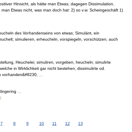
 positiver Hinsicht, als hätte man Etwas; dagegen Dissimulation,
tte man Etwas nicht, was man doch hat: 2) so v.w. Scheingeschäft 1)
heucheln des Vorhandenseins von etwas; Simulánt, ein
euchelt; simulieren, erheucheln, vorspiegeln, vorschützen; auch
stellung, Heuchelei; simuliren, vorgeben, heucheln; simulirte
elche in Wirklichkeit gar nicht bestehen; dissimulirte od.
ich vorhanden&#8230; …
alingering …
r
7
8
9
10
11
12
13