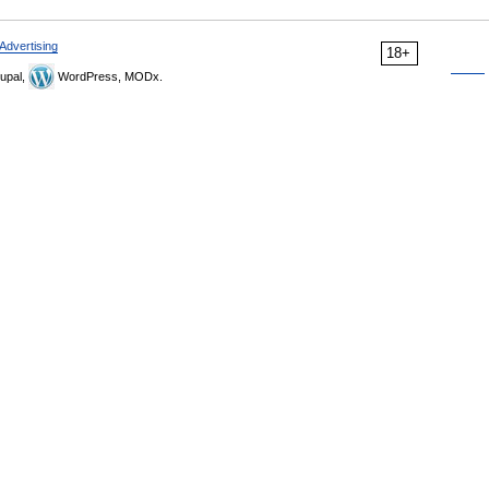
Advertising
18+
upal,
WordPress, MODx.