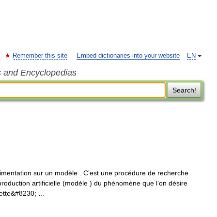
Remember this site
Embed dictionaries into your website
EN
s and Encyclopedias
Search!
rimentation sur un modèle . C’est une procédure de recherche
eproduction artificielle (modèle ) du phénomène que l’on désire
cette&#8230; …