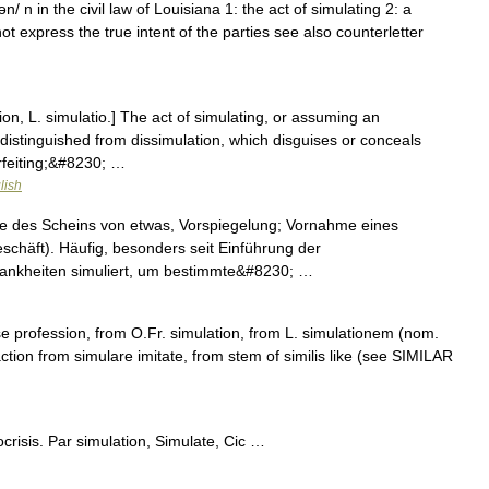
n/ n in the civil law of Louisiana 1: the act of simulating 2: a
 express the true intent of the parties see also counterletter
ion, L. simulatio.] The act of simulating, or assuming an
 distinguished from dissimulation, which disguises or conceals
rfeiting;&#8230; …
lish
me des Scheins von etwas, Vorspiegelung; Vornahme eines
chäft). Häufig, besonders seit Einführung der
rankheiten simuliert, um bestimmte&#8230; …
se profession, from O.Fr. simulation, from L. simulationem (nom.
action from simulare imitate, from stem of similis like (see SIMILAR
crisis. Par simulation, Simulate, Cic …