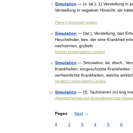
Simulation
— (v. lat.), 1) Verstellung in
7
Verstellung in negativer Hinsicht, als hä
…
Pierer's Universal-Lexikon
Simulation
— (lat.), Verstellung, das Er
8
Heuchelnder, bes. der eine Krankheit erh
nachsinnen, grübeln …
Kleines Konversations-Lexikon
Simulation
— Simulation, lat. dtsch., Ver
9
Krankheiten, vorgeschützte Krankheiten, w
verheimlichte Krankheiten, welche wirkl
Herders Conversations-Lexikon
Simulation
— (f), Tachinieren (n) eng m
10
Arbeitssicherheit und Gesundheitsschutz Glossa
Pages
Next
→
1
2
3
4
5
6